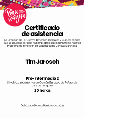
Certificado
de asistencia
La Dirección de Peruwayna Inmersión Idiomática y Cultural certifica
que la siguiente persona ha completado satisfactoriamente nuestro
Programa de Inmersión en Español como Lengua Extranjera:
Tim Jarosch
Pre-intermedio 2
(Nivel A2.2 según el Marco Común Europeo de Referencia
para las Lenguas)
20 horas
Del 02 al 06 de setiembre del 2024