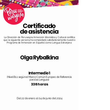
Certificado
de asistencia
La Dirección de Peruwayna Inmersión Idiomática y Cultural certifica
que la siguiente persona ha completado satisfactoriamente nuestro
Programa de Inmersión en Español como Lengua Extranjera:
Olga Rybalkina
Intermedio 1
(Nivel B1.1 según el Marco Común Europeo de Referencia
para las Lenguas)
336 horas
Del 22 de enero al 04 de junio del 2024