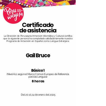
Certificado
de asistencia
La Dirección de Peruwayna Inmersión Idiomática y Cultural certifica
que la siguiente persona ha completado satisfactoriamente nuestro
Programa de Inmersión en Español como Lengua Extranjera:
Gail Bruce
Básico 1
(Nivel A1.1 según el Marco Común Europeo de Referencia
para las Lenguas)
6 horas
Del 20 al 24 de enero del 2025