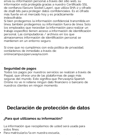
envía su información personal a través del sitio web, su
información está protegida gracias a nuestro Certificado SSL
de confianza (Secure Socket Layer), que utiliza SHA-2 y cifrado
de 2048 bits para proteger datos confidenciales. Es el cifrado
más fuerte en el mercado hoy y es prácticamente
indescifrable.
Si bien protegemos la información confidencial transmitida en
línea, también protegemos su información fuera de línea. Solo
los empleados que necesitan la información para realizar un
trabajo específico tienen acceso a información de identificación
personal. Las computadoras / archivos en los que
almacenamos información de identificación personal se
mantienen en un entorno seguro.
Si cree que no cumplimos con esta política de privacidad,
contáctenos de inmediato a través de:
onlinecampus@peruwayna.com
Seguridad de pagos
Todos los pagos por nuestros servicios se realizan a través de
Paypal, que ofrece una de las plataformas de pago más
seguras del mundo. Esto significa que
Peruwayna Spanish
Online no ve ni retiene ningún dato financiero o bancario de
nuestros clientes en ningún momento.
Declaración de protección de datos
¿Para qué utilizamos su información?
La información que recopilemos de usted será usada para
estos fines:
Para matricularlo/la en nuestra escuela,