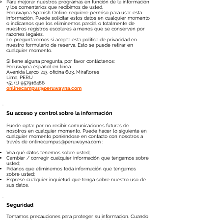
Para mejorar nuestros programas en función de la información
y los comentarios que recibimos de usted.
Peruwayna Spanish Online requiere permiso para usar esta
información. Puede solicitar estos datos en cualquier momento
o indicarnos que los eliminemos parcial o totalmente de
nuestros registros escolares a menos que se conserven por
razones legales.
Le preguntaremos si acepta esta política de privacidad en
nuestro formulario de reserva. Esto se puede retirar en
cualquier momento.
Si tiene alguna pregunta, por favor contáctenos:
Peruwayna español en línea
Avenida Larco 743, oficina 603, Miraflores
Lima,
PERÚ
+51 (1) 957916486
onlinecampus@peruwayna.com
Su acceso y control sobre la información
Puede optar por no recibir comunicaciones futuras de
nosotros en cualquier momento.
Puede hacer lo siguiente en
cualquier momento poniéndose en contacto con nosotros a
través de
onlinecampus@peruwayna.com
:
Vea qué datos tenemos sobre usted;
Cambiar / corregir cualquier información que tengamos sobre
usted;
Pídanos que eliminemos toda información que tengamos
sobre usted;
Exprese cualquier inquietud que tenga sobre nuestro uso de
sus datos.
Seguridad
Tomamos precauciones para proteger su información. Cuando