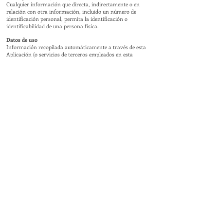
Cualquier información que directa, indirectamente o en
relación con otra información, incluido un número de
identificación personal, permita la identificación o
identificabilidad de una persona física.
Datos de uso
Información recopilada automáticamente a través de esta
Aplicación (o servicios de terceros empleados en esta
Aplicación), que puede incluir: las direcciones IP o nombres
de dominio de las computadoras utilizadas por los
Usuarios que usan esta Aplicación, las direcciones URI
(Identificador Uniforme de Recursos), el hora de la
solicitud, el método utilizado para enviar la solicitud al
servidor, el tamaño del archivo recibido en respuesta, el
código numérico que indica el estado de la respuesta del
servidor (resultado exitoso, error, etc.), el país de origen,
las características del navegador y el sistema operativo
utilizado por el usuario, los diversos detalles de tiempo por
visita (por ejemplo, el tiempo dedicado a cada página
dentro de la aplicación) y los detalles sobre la ruta seguida
dentro de la aplicación con referencia especial a la
secuencia de páginas visitadas y otros parámetros sobre el
sistema operativo del dispositivo y / o el entorno de TI del
usuario.
Usuario
La persona que utiliza esta aplicación que, a menos que se
especifique lo contrario, coincide con el sujeto de los datos.
Sujeto de datos