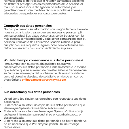
forma segura; al no recopilar o retener cantidades excesivas
de datos; al proteger los datos personales de la pérdida, el
mal uso, el acceso y la divulgación no autorizados y al
garantizar que existan medidas técnicas y políticas internas
adecuadas para proteger sus datos personales.
Compartir sus datos personales
No compartiremos su información con ningún tercero fuera de
nuestra organización, salvo que sea necesario para cumplir
con su solicitud. Sus datos personales serán tratados con la
más estricta confidencialidad y solo serán compartidos con el
personal relevante de Peruwayna Spanish Online, o para
cumplir con sus requisitos legales. Solo compartiremos sus
datos con terceros con su consentimiento expreso.
¿Cuánto tiempo conservamos sus datos personales?
Para cumplir con nuestras obligaciones operativas,
conservamos sus datos personales indefinidamente, a menos
que solicite que se eliminen de nuestro sistema. Si desea que
su fecha se elimine parcial o totalmente de nuestro sistema,
tiene el derecho absoluto de solicitarlo enviando un correo
electrónico a
onlinecampus@peruwayna.com
Sus derechos y sus datos personales.
Usted tiene los siguientes derechos con respecto a sus datos
personales:
El derecho a solicitar una copia de sus datos personales que
Peruwayna Spanish Online tiene sobre usted;
El derecho a solicitar que Peruwayna Spanish Online corrija
cualquier información personal si se encuentra inexacta o
desactualizada;
El derecho a solicitar sus datos personales se borra donde ya
no es necesario que Peruwayna Spanish Online retenga
dichos datos;