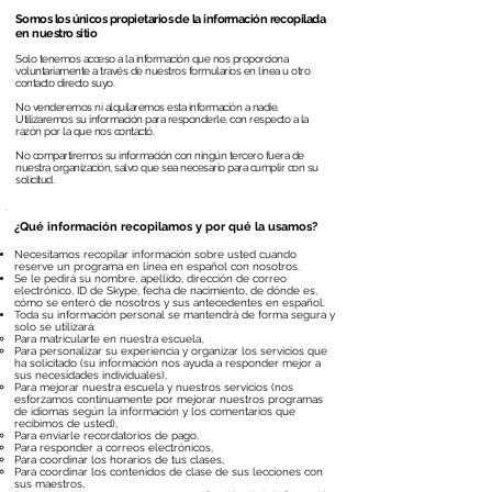
Somos los únicos propietarios de la información recopilada
en nuestro sitio
Solo tenemos acceso a la información que nos proporciona
voluntariamente a través de nuestros formularios en línea u otro
contacto directo suyo.
No venderemos ni alquilaremos esta información a nadie.
Utilizaremos su información para responderle, con respecto a la
razón por la que nos contactó.
No compartiremos su información con ningún tercero fuera de
nuestra organización, salvo que sea necesario para cumplir con su
solicitud.
¿Qué información recopilamos y por qué la usamos?
Necesitamos recopilar información sobre usted cuando
reserve un programa en línea en español con nosotros.
Se le pedirá su nombre, apellido, dirección de correo
electrónico, ID de Skype, fecha de nacimiento, de dónde es,
cómo se enteró de nosotros y sus antecedentes en español.
Toda su información personal se mantendrá de forma segura y
solo se utilizará:
Para matricularte en nuestra escuela,
Para personalizar su experiencia y organizar los servicios que
ha solicitado (su información nos ayuda a responder mejor a
sus necesidades individuales),
Para mejorar nuestra escuela y nuestros servicios (nos
esforzamos continuamente por mejorar nuestros programas
de idiomas según la información y los comentarios que
recibimos de usted),
Para enviarle recordatorios de pago,
Para responder a correos electrónicos,
Para coordinar los horarios de tus clases,
Para coordinar los contenidos de clase de sus lecciones con
sus maestros,