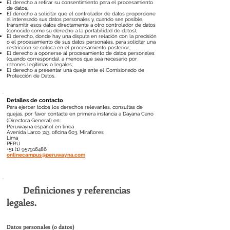
El derecho a retirar su consentimiento para el procesamiento
de datos.
El derecho a solicitar que el controlador de datos proporcione
al interesado sus datos personales y, cuando sea posible,
transmitir esos datos directamente a otro controlador de datos
(conocido como su derecho a la portabilidad de datos);
El derecho, donde hay una disputa en relación con la precisión
o el procesamiento de sus datos personales, para solicitar una
restricción se coloca en el procesamiento posterior;
El derecho a oponerse al procesamiento de datos personales
(cuando corresponda), a menos que sea necesario por
razones legítimas o legales;
El derecho a presentar una queja ante el Comisionado de
Protección de Datos.
Detalles de contacto
Para ejercer todos los derechos relevantes, consultas de
quejas, por favor contacte en primera instancia a Dayana Cano
(Directora General) en:
Peruwayna español en línea
Avenida Larco 743, oficina 603, Miraflores
Lima
PERÚ
+51 (1) 957916486
onlinecampus@peruwayna.com
Definiciones y referencias
legales.
Datos personales (o datos)