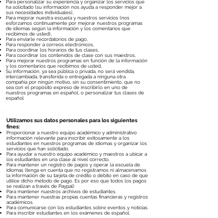
Para personalizar su experiencia y organizar los servicios que
ha solicitado (su información nos ayuda a responder mejor a
sus necesidades individuales),
Para mejorar nuestra escuela y nuestros servicios (nos
esforzamos continuamente por mejorar nuestros programas
de idiomas según la información y los comentarios que
recibimos de usted),
Para enviarle recordatorios de pago,
Para responder a correos electrónicos,
Para coordinar los horarios de tus clases,
Para coordinar los contenidos de clase con sus maestros,
Para mejorar nuestros programas en función de la información
y los comentarios que recibimos de usted,
Su información, ya sea pública o privada, no será vendida,
intercambiada, transferida o entregada a ninguna otra
compañía por ningún motivo, sin su consentimiento, que no
sea con el propósito expreso de inscribirlo en uno de
nuestros programas en español, o personalizar tus clases de
español
Utilizamos sus datos personales para los siguientes
fines:
Proporcionar a nuestro equipo académico y administrativo
información relevante para inscribir exitosamente a los
estudiantes en nuestros programas de idiomas y organizar los
servicios que han solicitado.
Para ayudar a nuestro equipo académico y maestros a ubicar a
los estudiantes en una clase al nivel correcto.
Para mantener un registro de pagos y operar la escuela de
idiomas (tenga en cuenta que no registramos ni almacenamos
la información de su tarjeta de crédito o débito en caso de que
utilice dicho método de pago. Es por eso que todos los pagos
se realizan a través de Paypal)
Para mantener nuestros archivos de estudiantes.
Para mantener nuestras propias cuentas financieras y registros
académicos.
Para comunicarse con los estudiantes sobre eventos y noticias.
Para inscribir estudiantes en los exámenes de español.