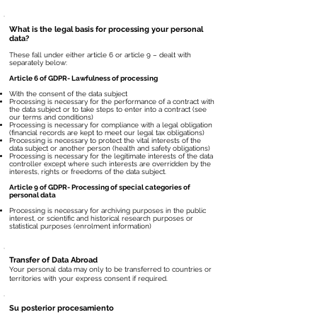
What is the legal basis for processing your personal
data?
These fall under either article 6 or article 9 – dealt with
separately below:
Article 6 of GDPR- Lawfulness of processing
With the consent of the data subject
Processing is necessary for the performance of a contract with
the data subject or to take steps to enter into a contract (see
our terms and conditions)
Processing is necessary for compliance with a legal obligation
(financial records are kept to meet our legal tax obligations)
Processing is necessary to protect the vital interests of the
data subject or another person (health and safety obligations)
Processing is necessary for the legitimate interests of the data
controller except where such interests are overridden by the
interests, rights or freedoms of the data subject.
Article 9 of GDPR- Processing of special categories of
personal data
Processing is necessary for archiving purposes in the public
interest, or scientific and historical research purposes or
statistical purposes (enrolment information)
Transfer of Data Abroad
Your personal data may only to be transferred to countries or
territories with your express consent if required.
Su posterior procesamiento