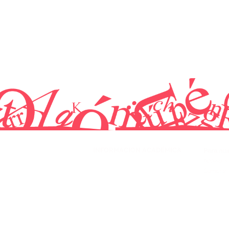
INFORMACIÓN ACADÉMICA
Para nu
Lecciones privadas
Acceso al
Niveles y progreso
Comprar 
Nuestra metodología de enseñanza
Sobre nosotros