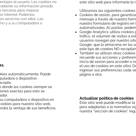
ntajas al usuario. Las cookies no
este sitio web para informarle lo
btener su información privada.
 terceros para mejorar,
Utilizamos las siguientes cookies
por Internet. Podemos
Cookies de sesión, para garantiza
s servicios con ellos. Las
mensaje a través de nuestro formu
imo y a su computadora o
nuestro formulario de registro e
automatizadas. Al usarlos, podem
Google Analytics: utiliza cookies 
tráfico, el volumen de visitas a e
usuarios navegan por nuestro siti
Google, que la almacena en los s
este tipo de cookies NO recopilan
También se utilizan otras cookies
recuerde sus acciones y preferen
inicio de sesión para acceder a n
es.
el uso de cookies en este sitio). 
ingresar sus preferencias cada ve
okies automáticamente. Puede
página a otra.
utadora o dispositivo
acepte.
 donde las cookies siempre se
ciones exactas para esto se
ador.
Actualizar política de cookies
 su computadora o dispositivo en
Este sitio web puede modificar l
cookies para nuestro sitio web,
para adaptarlas a la normativa v
drá la ventaja de sus beneficios.
nuestra "sección de cookies" regu