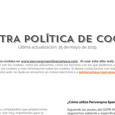
C
L
PRECIOS
NOSOTROS
CAMPUS EN LÍNEA
TRA POLÍTICA DE CO
Última actualización: 25 de mayo de 2019.
za cookies en
www.peruwaynaonlinecampus.com
. Al usar este sitio web
é son las cookies, cómo las utilizamos, cómo los terceros con los que podemos a
a las cookies y más información sobre las cookies. Si desea contactarnos con res
sitio web, no dude en enviarnos un correo electrónico a
onlinecampus@peruwa
¿Cómo utiliza Peruwayna Spani
su computadora que proporcionan
Siguiendo las pautas del GDPR (R
n. Son muy importantes para el
seguiremos adelante y especific