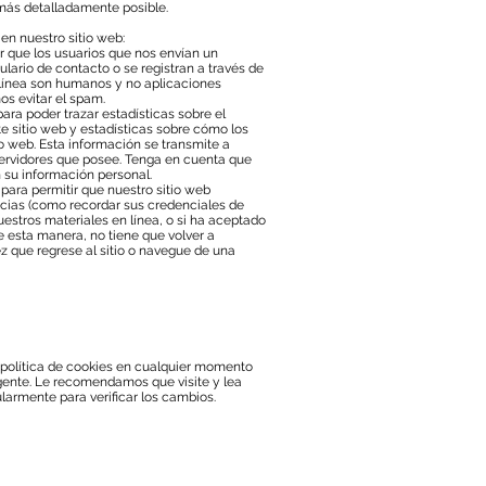
 más detalladamente posible.
 en nuestro sitio web:
r que los usuarios que nos envían un
lario de contacto o se registran a través de
n línea son humanos y no aplicaciones
os evitar el spam.
para poder trazar estadísticas sobre el
ste sitio web y estadísticas sobre cómo los
o web. Esta información se transmite a
ervidores que posee. Tenga en cuenta que
 su información personal.
 para permitir que nuestro sitio web
cias (como recordar sus credenciales de
uestros materiales en línea, o si ha aceptado
De esta manera, no tiene que volver a
z que regrese al sitio o navegue de una
a política de cookies en cualquier momento
igente. Le recomendamos que visite y lea
larmente para verificar los cambios.