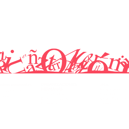
ORGANIZACIONES
estros estudiantes
LEGAL
HERMANAS
Nuestra politica de
 campus en línea.
Grupo Peruwayna
privacidad
clases
Escuela de español
Nuestra Política de
Peruwayna
Cookies