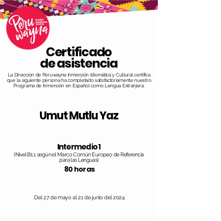
Certificado
de asistencia
La Dirección de Peruwayna Inmersión Idiomática y Cultural certifica
que la siguiente persona ha completado satisfactoriamente nuestro
Programa de Inmersión en Español como Lengua Extranjera:
Umut Mutlu Yaz
Intermedio 1
(Nivel B1.1 según el Marco Común Europeo de Referencia
para las Lenguas)
80 horas
Del 27 de mayo al 21 de junio del 2024