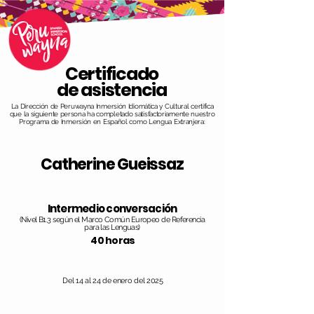
Certificado
de asistencia
La Dirección de Peruwayna Inmersión Idiomática y Cultural certifica
que la siguiente persona ha completado satisfactoriamente nuestro
Programa de Inmersión en Español como Lengua Extranjera:
Catherine Gueissaz
Intermedio conversación
(Nivel B1.3 según el Marco Común Europeo de Referencia
para las Lenguas)
40 horas
Del 14 al 24 de enero del 2025