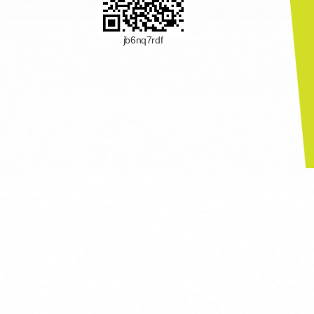
jb6nq7rdf