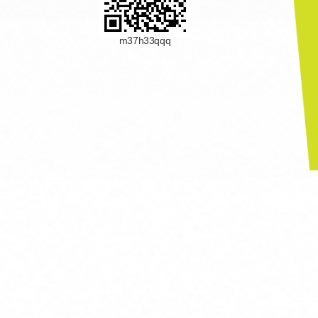
m37h33qqq