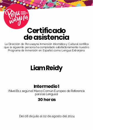
Certificado
de asistencia
La Dirección de Peruwayna Inmersión Idiomática y Cultural certifica
que la siguiente persona ha completado satisfactoriamente nuestro
Programa de Inmersión en Español como Lengua Extranjera:
Liam Reidy
Intermedio 1
(Nivel B1.1 según el Marco Común Europeo de Referencia
para las Lenguas)
30 horas
Del 08 de julio al 02 de agosto del 2024