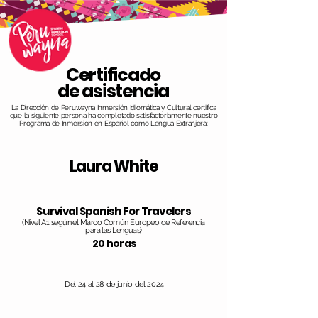
Certificado
de asistencia
La Dirección de Peruwayna Inmersión Idiomática y Cultural certifica
que la siguiente persona ha completado satisfactoriamente nuestro
Programa de Inmersión en Español como Lengua Extranjera:
Laura White
Survival Spanish For Travelers
(Nivel A1 según el Marco Común Europeo de Referencia
para las Lenguas)
20 horas
Del 24 al 28 de junio del 2024