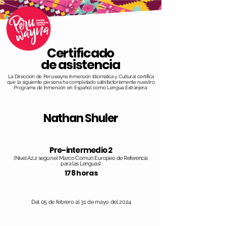
Certificado
de asistencia
La Dirección de Peruwayna Inmersión Idiomática y Cultural certifica
que la siguiente persona ha completado satisfactoriamente nuestro
Programa de Inmersión en Español como Lengua Extranjera:
Nathan Shuler
Pre-intermedio 2
(Nivel A2.2 según el Marco Común Europeo de Referencia
para las Lenguas)
178 horas
Del 05 de febrero al 31 de mayo del 2024