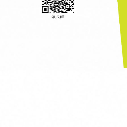
qsjrcjjdf