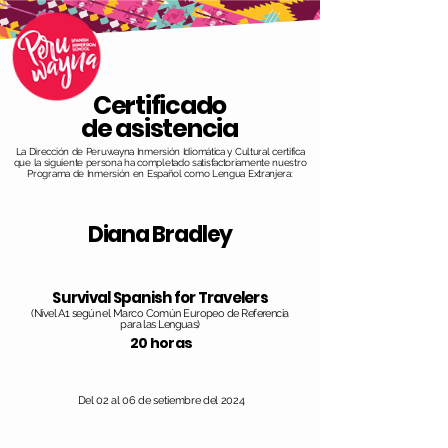
Certificado
de asistencia
La Dirección de Peruwayna Inmersión Idiomática y Cultural certifica
que la siguiente persona ha completado satisfactoriamente nuestro
Programa de Inmersión en Español como Lengua Extranjera:
Diana Bradley
Survival Spanish for Travelers
(Nivel A1 según el Marco Común Europeo de Referencia
para las Lenguas)
20 horas
Del 02 al 06 de setiembre del 2024