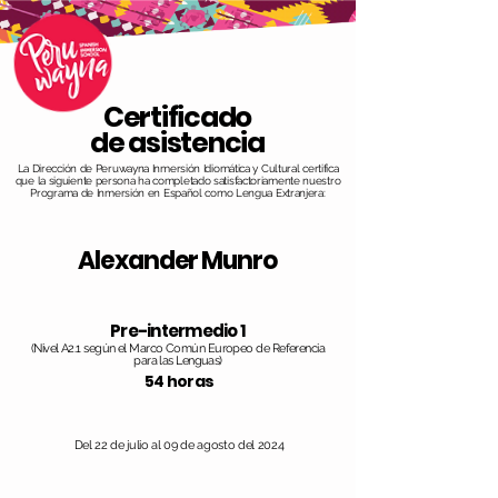
Certificado
de asistencia
La Dirección de Peruwayna Inmersión Idiomática y Cultural certifica
que la siguiente persona ha completado satisfactoriamente nuestro
Programa de Inmersión en Español como Lengua Extranjera:
Alexander Munro
Pre-intermedio 1
(Nivel A2.1 según el Marco Común Europeo de Referencia
para las Lenguas)
54 horas
Del 22 de julio al 09 de agosto del 2024