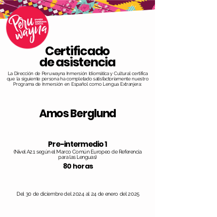
Certificado
de asistencia
La Dirección de Peruwayna Inmersión Idiomática y Cultural certifica
que la siguiente persona ha completado satisfactoriamente nuestro
Programa de Inmersión en Español como Lengua Extranjera:
Amos Berglund
Pre-intermedio 1
(Nivel A2.1 según el Marco Común Europeo de Referencia
para las Lenguas)
80 horas
Del 30 de diciembre del 2024 al 24 de enero del 2025