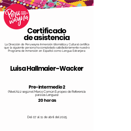
Certificado
de asistencia
La Dirección de Peruwayna Inmersión Idiomática y Cultural certifica
que la siguiente persona ha completado satisfactoriamente nuestro
Programa de Inmersión en Español como Lengua Extranjera:
Luisa Hallmaier-Wacker
Pre-intermedio 2
(Nivel A2.2 según el Marco Común Europeo de Referencia
para las Lenguas)
20 horas
Del 07 al 11 de abril del 2025