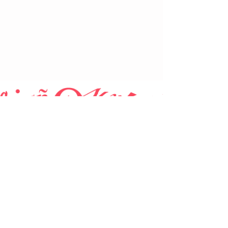
LEGAL
Nuestra politica de privacidad
Nuestra Política de Cookies
INFORMACIÓN ACADÉMICA
Lecciones privadas
Niveles y progreso
Nuestra metodología de enseñanza
Sobre nosotros
Para nuestros estudiantes
Acceso al campus en línea.