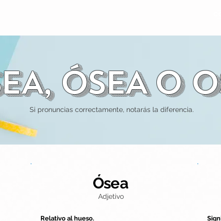
C
L
PRECIOS
NOSOTROS
CAMPUS EN LÍNEA
SEA, ÓSEA O O
Si pronuncias correctamente, notarás la diferencia.
Ósea
Adjetivo
Relativo al hueso.
Sign