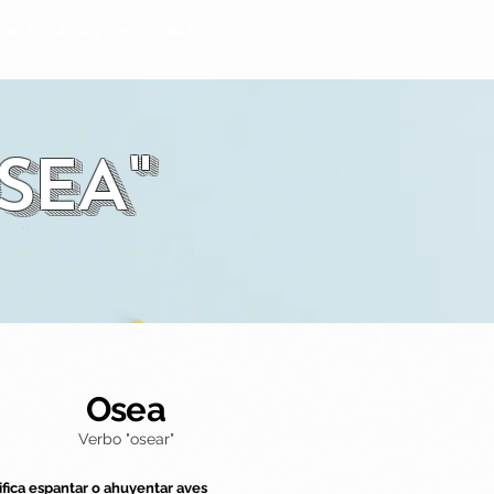
ONTÁCTANOS
REGÍSTRATE
SEA"
Osea
Verbo "osear"
ifica espantar o ahuyentar aves