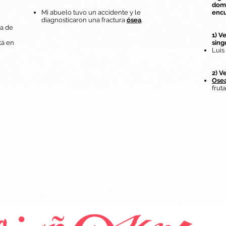
domé
Mi abuelo tuvo un accidente y le
encu
diagnosticaron una fractura
ósea
.
sa de
1) V
stá en
sing
Luis
2) V
Ose
frut