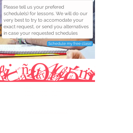
Schedule my free class!
LEGAL
Nuestra politica de privacidad
Nuestra Política de Cookies
INFORMACIÓN ACADÉMICA
Lecciones privadas
Niveles y progreso
Nuestra metodología de enseñanza
Sobre nosotros